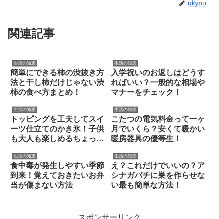
ukyou
関連記事
生活の知恵
生活の知恵
簡単にできる柿の渋抜き方
入学祝いのお返しはどうす
法と干し柿だけじゃない渋
ればいい？一般的な相場や
柿の食べ方まとめ！
マナーをチェック！
生活の知恵
生活の知恵
トッピングを工夫してスイ
こたつの電気料金って一ヶ
ーツ仕立てのかき氷！子供
月でいくら？安くて暖かい
も大人も楽しめるちょっと
暖房器具の優等生！
贅沢な夏のひととき
生活の知恵
生活の知恵
食中毒が発生しやすい季節
え？これだけでいいの？ア
到来！覚えておきたいお弁
シナガバチに巣を作らせな
当が傷まない方法
い最も簡単な方法！
スポンサーリンク