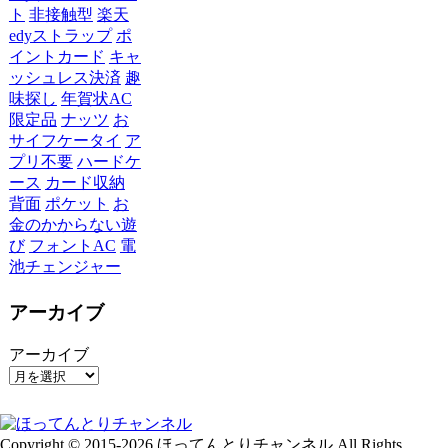
ト
非接触型
楽天
edyストラップ
ポ
イントカード
キャ
ッシュレス決済
趣
味探し
年賀状AC
限定品
ナッツ
お
サイフケータイ
ア
プリ不要
ハードケ
ース
カード収納
背面
ポケット
お
金のかからない遊
び
フォントAC
電
池チェンジャー
アーカイブ
アーカイブ
Copyright © 2015-2026 ほってんとりチャンネル All Rights