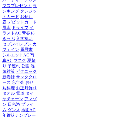
パーティー
クリス
マスプレゼント
ラ
ンキング
クレジッ
トカード
おせち
庭
デビットカード
風水
ドライブ
イ
ラストAC
青春18
きっぷ
入学祝い
セブンイレブン
カ
フェイン
履歴書
シルエットAC
写
真AC
マスク
夏祭
り
子連れ
公園
湿
気対策
ピクニック
新巻鮭
サンタクロ
ース
忘年会
おせ
ち料理
お正月飾り
タオル
雪道
タイ
ヤチェーン
アマゾ
ン
日光浴
プライ
ム
ダンス
地図AC
年賀状テンプレー