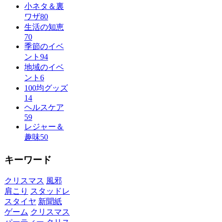
小ネタ＆裏
ワザ
80
生活の知恵
70
季節のイベ
ント
94
地域のイベ
ント
6
100均グッズ
14
ヘルスケア
59
レジャー＆
趣味
50
キーワード
クリスマス
風邪
肩こり
スタッドレ
スタイヤ
新聞紙
ゲーム
クリスマス