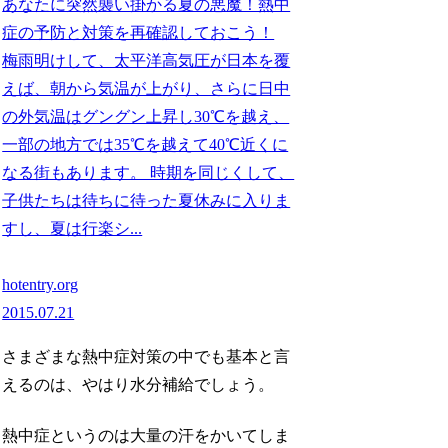
あなたに突然襲い掛かる夏の悪魔！熱中
症の予防と対策を再確認しておこう！
梅雨明けして、太平洋高気圧が日本を覆
えば、朝から気温が上がり、さらに日中
の外気温はグングン上昇し30℃を越え、
一部の地方では35℃を越えて40℃近くに
なる街もあります。 時期を同じくして、
子供たちは待ちに待った夏休みに入りま
すし、夏は行楽シ...
hotentry.org
2015.07.21
さまざまな熱中症対策の中でも基本と言
えるのは、やはり水分補給でしょう。
熱中症というのは大量の汗をかいてしま