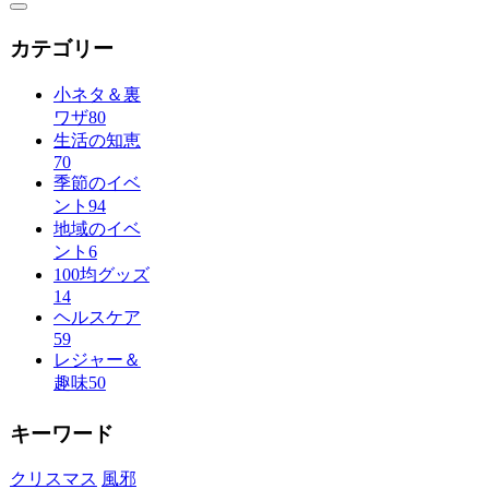
カテゴリー
小ネタ＆裏
ワザ
80
生活の知恵
70
季節のイベ
ント
94
地域のイベ
ント
6
100均グッズ
14
ヘルスケア
59
レジャー＆
趣味
50
キーワード
クリスマス
風邪