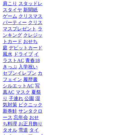
肩こり
スタッドレ
スタイヤ
新聞紙
ゲーム
クリスマス
パーティー
クリス
マスプレゼント
ラ
ンキング
クレジッ
トカード
おせち
庭
デビットカード
風水
ドライブ
イ
ラストAC
青春18
きっぷ
入学祝い
セブンイレブン
カ
フェイン
履歴書
シルエットAC
写
真AC
マスク
夏祭
り
子連れ
公園
湿
気対策
ピクニック
新巻鮭
サンタクロ
ース
忘年会
おせ
ち料理
お正月飾り
タオル
雪道
タイ