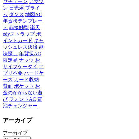
ヤチェーン
アマゾ
ン
日光浴
プライ
ム
ダンス
地図AC
年賀状テンプレー
ト
非接触型
楽天
edyストラップ
ポ
イントカード
キャ
ッシュレス決済
趣
味探し
年賀状AC
限定品
ナッツ
お
サイフケータイ
ア
プリ不要
ハードケ
ース
カード収納
背面
ポケット
お
金のかからない遊
び
フォントAC
電
池チェンジャー
アーカイブ
アーカイブ