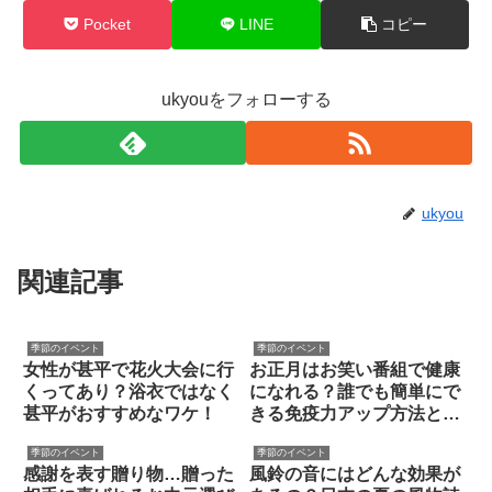
Pocket
LINE
コピー
ukyouをフォローする
ukyou
関連記事
季節のイベント
季節のイベント
女性が甚平で花火大会に行
お正月はお笑い番組で健康
くってあり？浴衣ではなく
になれる？誰でも簡単にで
甚平がおすすめなワケ！
きる免疫力アップ方法と
は？
季節のイベント
季節のイベント
感謝を表す贈り物…贈った
風鈴の音にはどんな効果が