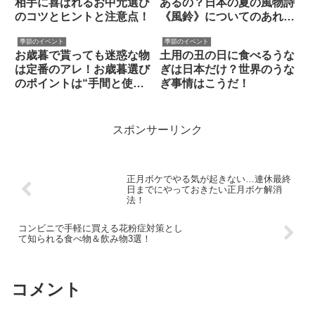
相手に喜ばれるお中元選び
あるの？日本の夏の風物詩
のコツとヒントと注意点！
《風鈴》についてのあれこ
れ
季節のイベント
季節のイベント
お歳暮で貰っても迷惑な物
土用の丑の日に食べるうな
は定番のアレ！お歳暮選び
ぎは日本だけ？世界のうな
のポイントは“手間と使い
ぎ事情はこうだ！
道”？
スポンサーリンク
正月ボケでやる気が起きない…連休最終
日までにやっておきたい正月ボケ解消
法！
コンビニで手軽に買える花粉症対策とし
て知られる食べ物＆飲み物3選！
コメント