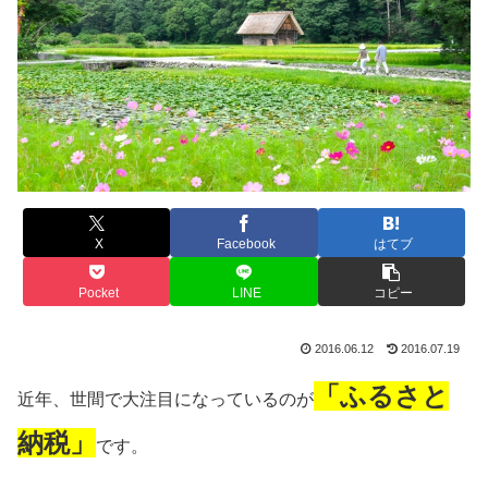
X
Facebook
はてブ
Pocket
LINE
コピー
2016.06.12
2016.07.19
「ふるさと
近年、世間で大注目になっているのが
納税」
です。