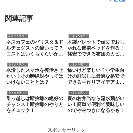
関連記事
小ネタ＆裏ワザ
小ネタ＆裏ワザ
ネスカフェのバリスタ＆ド
木製パレットで頑丈でおし
ルチェグストの違いって？
ゃれな簡易ベッドを作る！
コストはいくらくらいかか
格安でできる布団のカビ対
る？
策！
小ネタ＆裏ワザ
小ネタ＆裏ワザ
水没したスマホを復活させ
怖いけど楽しい？小学生向
たい！その時絶対やっては
けの肝試しに最適な格安で
いけないこととは？
できる手作りアイデアまと
め！
小ネタ＆裏ワザ
小ネタ＆裏ワザ
引っ越しは断捨離の絶好の
夏のお弁当なら流水麺がい
チャンス！断捨離のやり方
い！簡単で便利で美味しい
をチェック！
のでやみつきになるかも！
スポンサーリンク