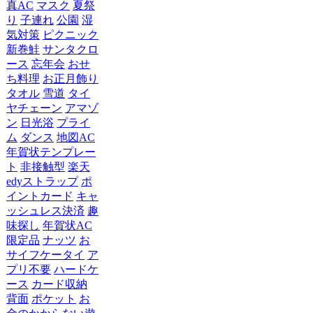
真AC
マスク
夏祭
り
子連れ
公園
湿
気対策
ピクニック
新巻鮭
サンタクロ
ース
忘年会
おせ
ち料理
お正月飾り
タオル
雪道
タイ
ヤチェーン
アマゾ
ン
日光浴
プライ
ム
ダンス
地図AC
年賀状テンプレー
ト
非接触型
楽天
edyストラップ
ポ
イントカード
キャ
ッシュレス決済
趣
味探し
年賀状AC
限定品
ナッツ
お
サイフケータイ
ア
プリ不要
ハードケ
ース
カード収納
背面
ポケット
お