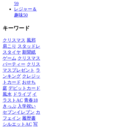
59
レジャー＆
趣味
50
キーワード
クリスマス
風邪
肩こり
スタッドレ
スタイヤ
新聞紙
ゲーム
クリスマス
パーティー
クリス
マスプレゼント
ラ
ンキング
クレジッ
トカード
おせち
庭
デビットカード
風水
ドライブ
イ
ラストAC
青春18
きっぷ
入学祝い
セブンイレブン
カ
フェイン
履歴書
シルエットAC
写