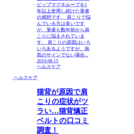
ピップマグネループを1
年以上使用し続けた筆者
の感想です。 肩こりで悩
んでいる方は多いです
が、筆者も数年前から肩
こりに悩まされていま
す。 肩こりの原因はいろ
いろあるようですが、病
気のサインでない場合...
2019.08.15
ヘルスケア
ヘルスケア
猫背が原因で肩
こりの症状がツ
ラい…猫背矯正
ベルトの口コミ
調査！