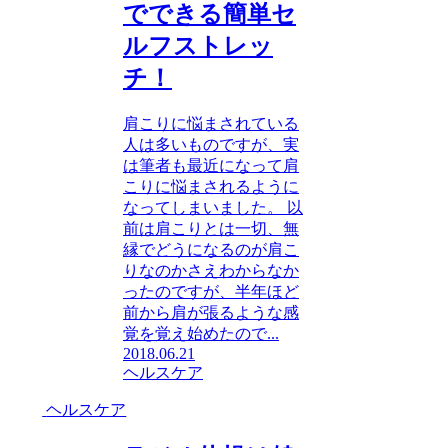
でできる簡単セ
ルフストレッ
チ！
肩こりに悩まされている
人は多いものですが、実
は筆者も最近になって肩
こりに悩まされるように
なってしまいました。 以
前は肩こりとは一切、無
縁でどうになるのが肩こ
りなのかさえわからなか
ったのですが、半年ほど
前から肩が張るような感
覚を覚え始めたので...
2018.06.21
ヘルスケア
ヘルスケア