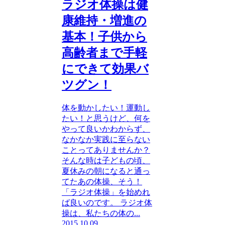
ラジオ体操は健
康維持・増進の
基本！子供から
高齢者まで手軽
にできて効果バ
ツグン！
体を動かしたい！運動し
たい！と思うけど、何を
やって良いかわからず、
なかなか実践に至らない
ことってありませんか？
そんな時は子どもの頃、
夏休みの朝になると通っ
てたあの体操、そう！
「ラジオ体操」を始めれ
ば良いのです。 ラジオ体
操は、私たちの体の...
2015.10.09