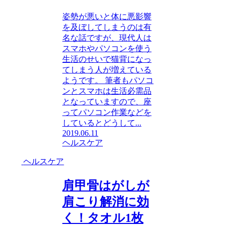
姿勢が悪いと体に悪影響
を及ぼしてしまうのは有
名な話ですが、現代人は
スマホやパソコンを使う
生活のせいで猫背になっ
てしまう人が増えている
ようです。 筆者もパソコ
ンとスマホは生活必需品
となっていますので、座
ってパソコン作業などを
しているとどうして...
2019.06.11
ヘルスケア
ヘルスケア
肩甲骨はがしが
肩こり解消に効
く！タオル1枚