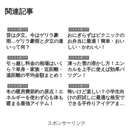
関連記事
小ネタ＆裏ワザ
小ネタ＆裏ワザ
昔は夕立、今はゲリラ豪
おにぎらずはピクニックの
雨…ゲリラ豪雨と夕立の違
お弁当に最適！簡単・おい
いって何？
しい・かわいい！
小ネタ＆裏ワザ
小ネタ＆裏ワザ
引っ越し料金の相場はいく
凍った雪の溶かし方！エン
ら？単身・家族・近距離・
カルを上手に使えば効果バ
遠距離の平均金額まとめ！
ツグン！
小ネタ＆裏ワザ
小ネタ＆裏ワザ
冬の暖房費節約の原点！エ
怖いけど楽しい？小学生向
ネルギーを使わず心も体も
けの肝試しに最適な格安で
暖まる最強アイテム！
できる手作りアイデアまと
め！
スポンサーリンク