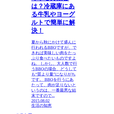
は？冷蔵庫にあ
る牛乳やヨーグ
ルトで簡単に解
決！
夏から秋にかけて盛んに
行われるBBQですが、で
きれば美味しい肉をたっ
ぷり食べたいものですよ
ね。 しかし、大人数で行
うBBQの場合、どうして
も“質より量”になりがち
です。 BBQを行うにあ
たって、肉が足りないと
いうのは、一番最悪な結
末ですので...
2015.08.02
生活の知恵