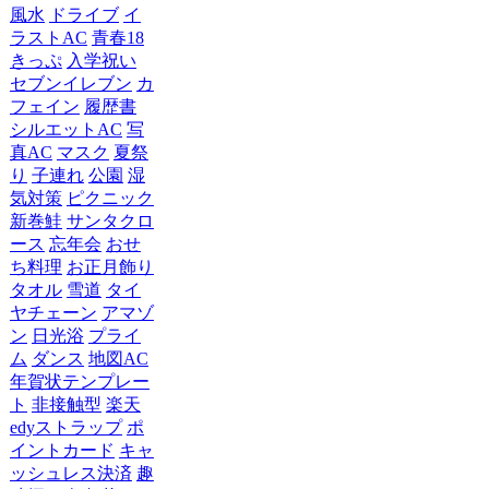
風水
ドライブ
イ
ラストAC
青春18
きっぷ
入学祝い
セブンイレブン
カ
フェイン
履歴書
シルエットAC
写
真AC
マスク
夏祭
り
子連れ
公園
湿
気対策
ピクニック
新巻鮭
サンタクロ
ース
忘年会
おせ
ち料理
お正月飾り
タオル
雪道
タイ
ヤチェーン
アマゾ
ン
日光浴
プライ
ム
ダンス
地図AC
年賀状テンプレー
ト
非接触型
楽天
edyストラップ
ポ
イントカード
キャ
ッシュレス決済
趣