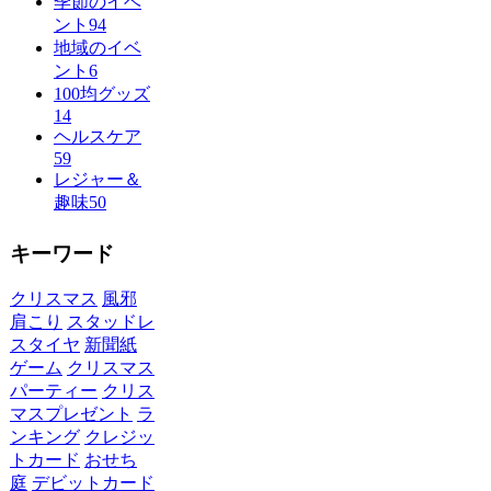
季節のイベ
ント
94
地域のイベ
ント
6
100均グッズ
14
ヘルスケア
59
レジャー＆
趣味
50
キーワード
クリスマス
風邪
肩こり
スタッドレ
スタイヤ
新聞紙
ゲーム
クリスマス
パーティー
クリス
マスプレゼント
ラ
ンキング
クレジッ
トカード
おせち
庭
デビットカード