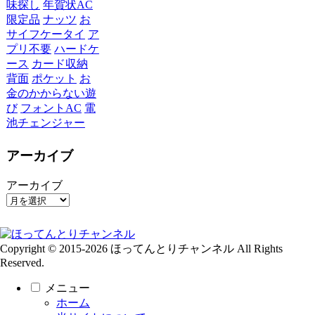
味探し
年賀状AC
限定品
ナッツ
お
サイフケータイ
ア
プリ不要
ハードケ
ース
カード収納
背面
ポケット
お
金のかからない遊
び
フォントAC
電
池チェンジャー
アーカイブ
アーカイブ
Copyright © 2015-2026 ほってんとりチャンネル All Rights
Reserved.
メニュー
ホーム