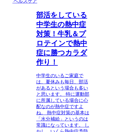
ヘルスケア
部活をしている
中学生の熱中症
対策！牛乳＆プ
ロテインで熱中
症に勝つカラダ
作り！
中学生のいるご家庭で
は、夏休みも毎日、部活
があるという場合も多い
と思います。 特に運動部
に所属している場合に心
配なのが熱中症ですよ
ね。 熱中症対策の基本は
「水分補給」というのは
常識になっています。 し
かし、いくら熱中症予防