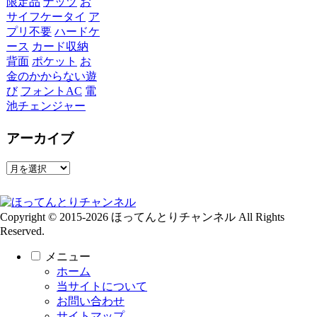
限定品
ナッツ
お
サイフケータイ
ア
プリ不要
ハードケ
ース
カード収納
背面
ポケット
お
金のかからない遊
び
フォントAC
電
池チェンジャー
アーカイブ
ア
ー
カ
イ
Copyright © 2015-2026 ほってんとりチャンネル All Rights
ブ
Reserved.
メニュー
ホーム
当サイトについて
お問い合わせ
サイトマップ