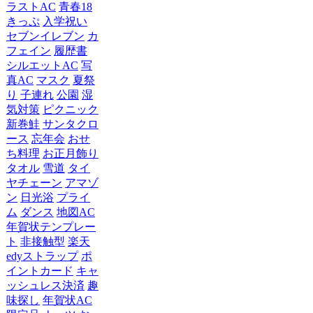
ラストAC
青春18
きっぷ
入学祝い
セブンイレブン
カ
フェイン
履歴書
シルエットAC
写
真AC
マスク
夏祭
り
子連れ
公園
湿
気対策
ピクニック
新巻鮭
サンタクロ
ース
忘年会
おせ
ち料理
お正月飾り
タオル
雪道
タイ
ヤチェーン
アマゾ
ン
日光浴
プライ
ム
ダンス
地図AC
年賀状テンプレー
ト
非接触型
楽天
edyストラップ
ポ
イントカード
キャ
ッシュレス決済
趣
味探し
年賀状AC