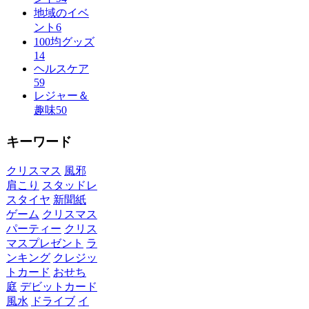
地域のイベ
ント
6
100均グッズ
14
ヘルスケア
59
レジャー＆
趣味
50
キーワード
クリスマス
風邪
肩こり
スタッドレ
スタイヤ
新聞紙
ゲーム
クリスマス
パーティー
クリス
マスプレゼント
ラ
ンキング
クレジッ
トカード
おせち
庭
デビットカード
風水
ドライブ
イ