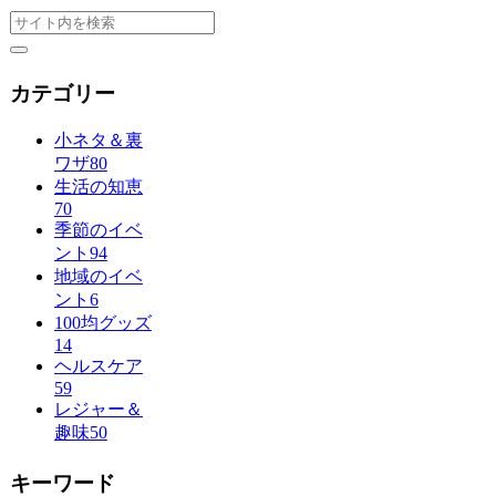
カテゴリー
小ネタ＆裏
ワザ
80
生活の知恵
70
季節のイベ
ント
94
地域のイベ
ント
6
100均グッズ
14
ヘルスケア
59
レジャー＆
趣味
50
キーワード