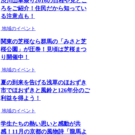
渋川山車祭り2016の日程や見どこ
ろをご紹介！住民だから知ってい
る注意点も！
地域のイベント
関東の芝桜なら群馬の「みさと芝
桜公園」が圧巻！見頃は芝桜まつ
り開催中！
地域のイベント
夏の到来を告げる浅草のほおずき
市でほおずきと風鈴と126年分のご
利益を得よう！
地域のイベント
学生たちの熱い思いと感動が共
感！11月の京都の風物詩「龍馬よ