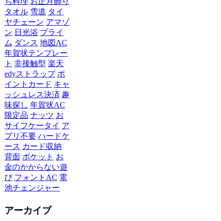
ち料理
お正月飾り
タオル
雪道
タイ
ヤチェーン
アマゾ
ン
日光浴
プライ
ム
ダンス
地図AC
年賀状テンプレー
ト
非接触型
楽天
edyストラップ
ポ
イントカード
キャ
ッシュレス決済
趣
味探し
年賀状AC
限定品
ナッツ
お
サイフケータイ
ア
プリ不要
ハードケ
ース
カード収納
背面
ポケット
お
金のかからない遊
び
フォントAC
電
池チェンジャー
アーカイブ