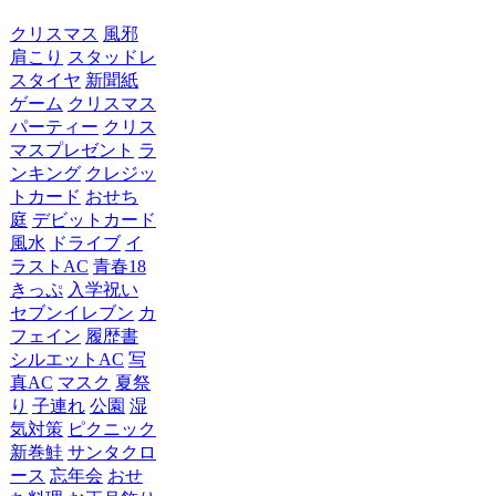
クリスマス
風邪
肩こり
スタッドレ
スタイヤ
新聞紙
ゲーム
クリスマス
パーティー
クリス
マスプレゼント
ラ
ンキング
クレジッ
トカード
おせち
庭
デビットカード
風水
ドライブ
イ
ラストAC
青春18
きっぷ
入学祝い
セブンイレブン
カ
フェイン
履歴書
シルエットAC
写
真AC
マスク
夏祭
り
子連れ
公園
湿
気対策
ピクニック
新巻鮭
サンタクロ
ース
忘年会
おせ